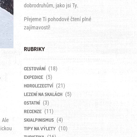
dobrodruhům, jako jsi Ty.
Přejeme Ti pohodové čtení plné
zajímavostí!
RUBRIKY
(18)
CESTOVÁNÍ
T
(5)
EXPEDICE
(21)
HOROLEZECTVÍ
(5)
LEZENÍ NA SKALÁCH
(3)
OSTATNÍ
(11)
RECENZE
(4)
. Ale
SKIALPINISMUS
(10)
zickou
TIPY NA VÝLETY
(16)