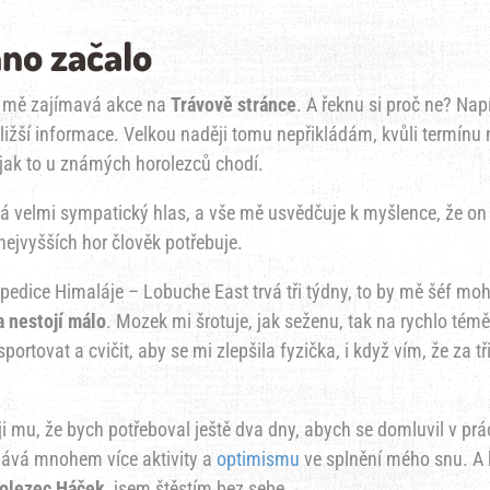
hno začalo
a mě zajímavá akce na
Trávově stránce
. A řeknu si proč ne? Nap
ližší informace. Velkou naději tomu nepřikládám, kvůli termínu
 jak to u známých horolezců chodí.
má velmi sympatický hlas, a vše mě usvědčuje k myšlence, že on
 nejvyšších hor člověk potřebuje.
 Expedice Himaláje – Lobuche East trvá tři týdny, to by mě šéf moh
a nestojí málo
. Mozek mi šrotuje, jak seženu, tak na rychlo témě
rtovat a cvičit, aby se mi zlepšila fyzička, i když vím, že za tř
i mu, že bych potřeboval ještě dva dny, abych se domluvil v prác
odává mnohem více aktivity a
optimismu
ve splnění mého snu. A
olezec Háček
, jsem štěstím bez sebe.