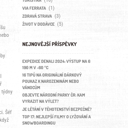
TURISTIKA
(1)
VIA FERRATA
(3)
ZDRAVÁ STRAVA
(5)
ŽIVOT V DODÁVCE
íšu
 nebo
NEJNOVĚJŠÍ PŘÍSPĚVKY
 by
EXPEDICE DENALI 2024: VÝSTUP NA 6
190 M V -60 °C
16 TIPŮ NA ORIGINÁLNÍ DÁRKOVÝ
l
POUKAZ K NAROZENINÁM NEBO
ř
VÁNOCŮM
i týdny
OBJEVTE NÁRODNÍ PARKY ČR: KAM
VYRAZIT NA VÝLET?
JE LÉTÁNÍ V TĚHOTENSTVÍ BEZPEČNÉ?
i. Šéf
TOP 17: NEJLEPŠÍ FILMY O LYŽOVÁNÍ A
 když
SNOWBOARDINGU