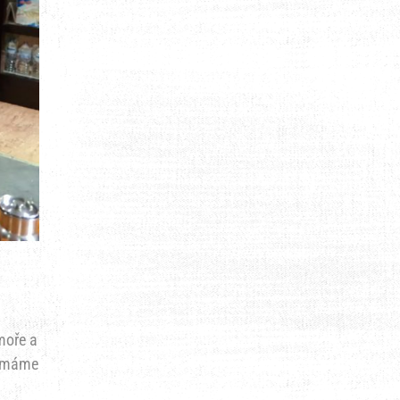
moře a
e máme