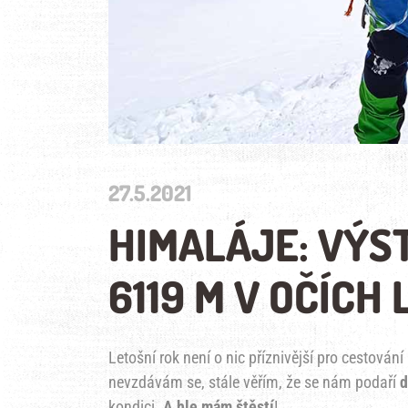
27.5.2021
HIMALÁJE: VÝS
6119 M V OČÍCH
Letošní rok není o nic příznivější pro cestován
nevzdávám se, stále věřím, že se nám podaří
kondici.
A hle mám štěstí
!