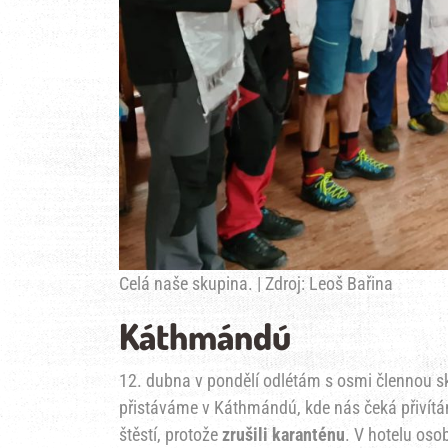
Celá naše skupina. | Zdroj: Leoš Bařina
Káthmándú
12. dubna v pondělí odlétám s osmi člennou sk
přistáváme v Káthmándú, kde nás čeká přivítán
štěstí, protože
zrušili karanténu
. V hotelu os