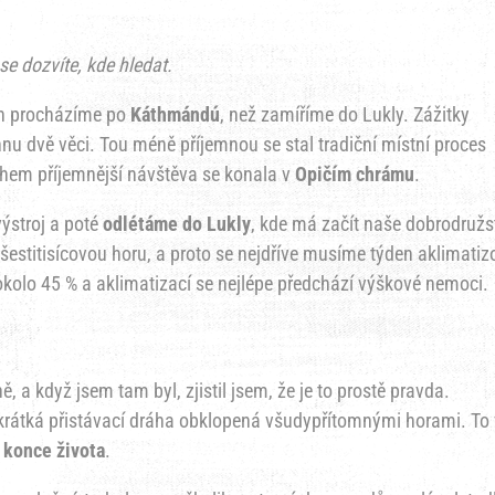
e dozvíte, kde hledat.
en procházíme po
Káthmándú
, než zamíříme do Lukly. Zážitky
nu dvě věci. Tou méně příjemnou se stal tradiční místní proces
ohem příjemnější návštěva se konala v
Opičím chrámu
.
ýstroj a poté
odlétáme do Lukly
, kde má začít naše dobrodružs
estitisícovou horu, a proto se nejdříve musíme týden aklimatiz
okolo 45 % a aklimatizací se nejlépe předchází výškové nemoci.
ě, a když jsem tam byl, zjistil jsem, že je to prostě pravda.
rátká přistávací dráha obklopená všudypřítomnými horami. To
 konce života
.