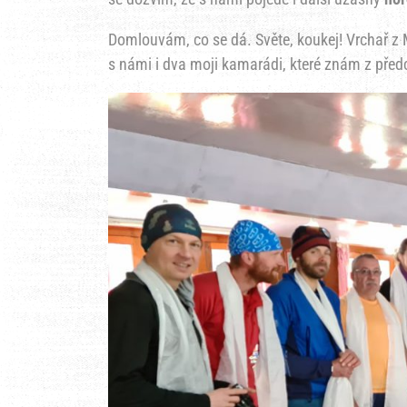
Domlouvám, co se dá. Světe, koukej! Vrchař z 
s námi i dva moji kamarádi, které znám z pře