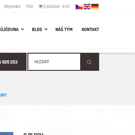
Ubytování
FAQ
0 položek
0 Kč
PŮJČOVNA
BLOG
NÁŠ TÝM
KONTAKT
5 926 253
ŘINY
O BLOGU