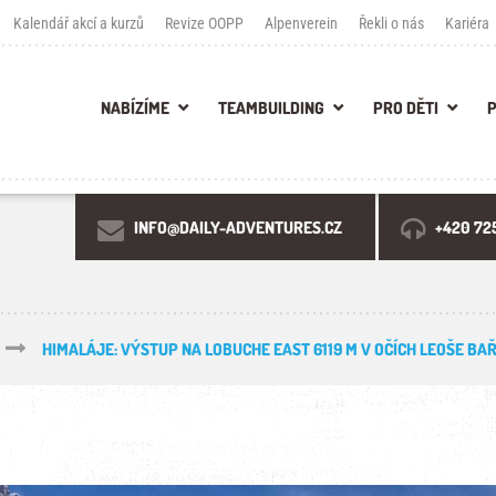
Kalendář akcí a kurzů
Revize OOPP
Alpenverein
Řekli o nás
Kariéra
NABÍZÍME
TEAMBUILDING
PRO DĚTI
INFO@DAILY-ADVENTURES.CZ
+420 72
HIMALÁJE: VÝSTUP NA LOBUCHE EAST 6119 M V OČÍCH LEOŠE BA