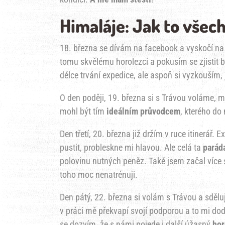
Himaláje: Jak to všec
18. března se dívám na facebook a vyskočí n
tomu skvělému horolezci a pokusím se zjistit b
délce trvání expedice, ale aspoň si vyzkouším,
O den poději, 19. března si s Trávou voláme, 
mohl být tím
ideálním průvodcem
, kterého do
Den třetí, 20. března již držím v ruce itinerář.
pustit, probleskne mi hlavou. Ale celá ta
parád
polovinu nutných peněz. Také jsem začal více spo
toho moc nenatrénuji.
Den pátý, 22. března si volám s Trávou a sděluj
v práci mě překvapí svojí podporou a to mi d
se dozvím, že s námi pojede i další úžasný
hor