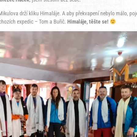
Mikulova drží kliku Himaláje. A aby překvapení nebylo málo, po
dchozích expedic – Tom a Buřič.
Himaláje, těšte se!