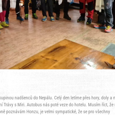
upinou nadšenců do Nepálu. Celý den letíme přes hory, doly a 
í Trávy s Miri. Autobus nás poté veze do hotelu. Musím říct, ž
obně poznávám Honzu, je velmi sympatické, že se pro všechny