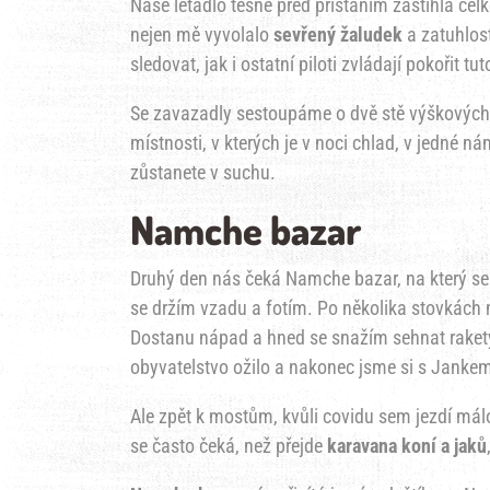
Naše letadlo těsně před přistáním zastihla ce
nejen mě vyvolalo
sevřený žaludek
a zatuhlos
sledovat, jak i ostatní piloti zvládají pokořit tut
Se zavazadly sestoupáme o dvě stě výškových 
místnosti, v kterých je v noci chlad, v jedné 
zůstanete v suchu.
Namche bazar
Druhý den nás čeká Namche bazar, na který se
se držím vzadu a fotím. Po několika stovkách 
Dostanu nápad a hned se snažím sehnat raket
obyvatelstvo ožilo a nakonec jsme si s Janke
Ale zpět k mostům, kvůli covidu sem jezdí málo 
se často čeká, než přejde
karavana koní a jaků