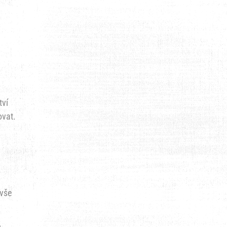
tví
ovat.
 vše