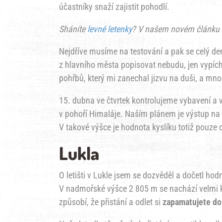
účastníky snaží zajistit pohodlí.
Sháníte
levné letenky
? V našem novém článku s
Nejdříve musíme na testování a pak se celý d
z hlavního města popisovat nebudu, jen vypích
pohřbů, který mi zanechal jizvu na duši, a mn
15. dubna ve čtvrtek kontrolujeme vybavení a v
v pohoří Himaláje. Naším plánem je výstup na š
V takové výšce je hodnota kyslíku totiž pouze 
Lukla
O letišti v Lukle jsem se dozvěděl a dočetl hodn
V nadmořské výšce 2 805 m se nachází velmi k
způsobí, že přistání a odlet si
zapamatujete do