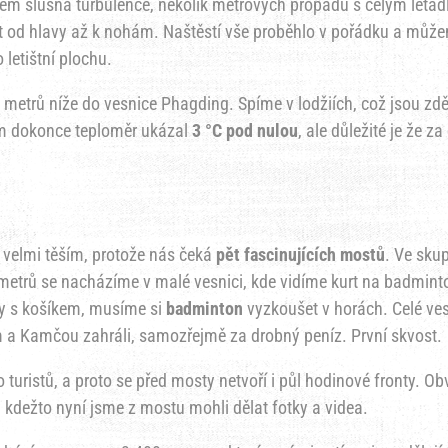
lkem slušná turbulence, několik metrových propadů s celým leta
t od hlavy až k nohám. Naštěstí vše proběhlo v pořádku a můž
o letištní plochu.
metrů níže do vesnice Phagding. Spíme v lodžiích, což jsou zd
nám dokonce teploměr ukázal
3 °C pod nulou
, ale důležité je že za
 velmi těším, protože nás čeká
pět fascinujících mostů
. Ve sku
metrů se nacházíme v malé vesnici, kde vidíme kurt na badmint
y s košíkem, musíme si
badminton
vyzkoušet v horách. Celé ve
m a Kamčou zahráli, samozřejmě za drobný peníz. První skvost.
turistů, a proto se před mosty netvoří i půl hodinové fronty. Ob
, kdežto nyní jsme z mostu mohli dělat fotky a videa.