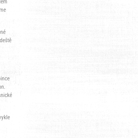
dlem
eme
ěné
 deště
pince
on.
snické
vykle