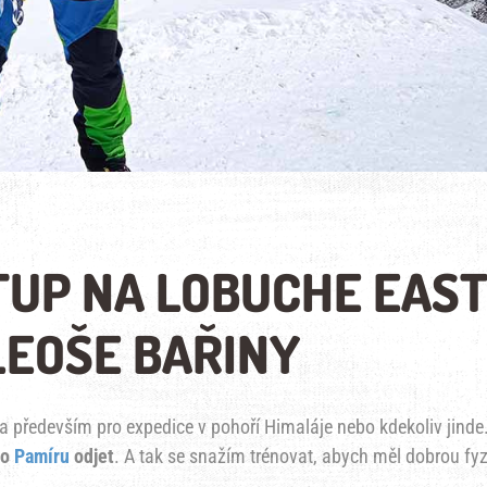
TUP NA LOBUCHE EAS
 LEOŠE BAŘINY
í a především pro expedice v pohoří Himaláje nebo kdekoliv jinde
do
Pamíru
odjet
. A tak se snažím trénovat, abych měl dobrou fy