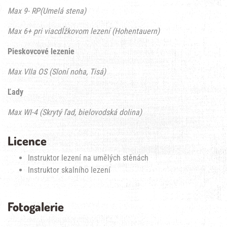
Max 9- RP(Umelá stena)
Max 6+ pri viacdĺžkovom lezení (Hohentauern)
Pieskovcové lezenie
Max VIIa OS (Sloní noha, Tisá)
Ľady
Max WI-4 (Skrytý ľad, bielovodská dolina)
Licence
Instruktor lezení na umělých stěnách
Instruktor skalního lezení
Fotogalerie