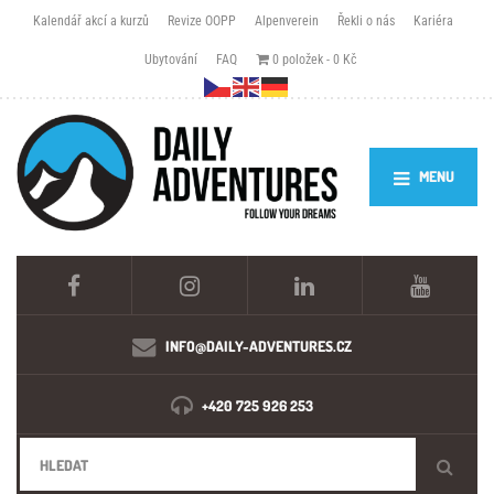
Kalendář akcí a kurzů
Revize OOPP
Alpenverein
Řekli o nás
Kariéra
Ubytování
FAQ
0 položek
0 Kč
MENU
INFO@DAILY-ADVENTURES.CZ
+420 725 926 253