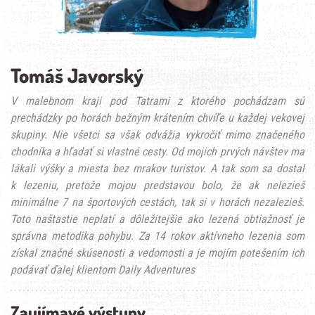
Tomáš Javorský
V malebnom kraji pod Tatrami z ktorého pochádzam sú
prechádzky po horách bežným krátením chvíľe u každej vekovej
skupiny. Nie všetci sa však odvážia vykročiť mimo značeného
chodníka a hľadať si vlastné cesty. Od mojich prvých návštev ma
lákali výšky a miesta bez mrakov turistov. A tak som sa dostal
k lezeniu, pretože mojou predstavou bolo, že ak nelezieš
minimálne 7 na športových cestách, tak si v horách nezalezieš.
Toto naštastie neplatí a dôležitejšie ako lezená obtiažnosť je
správna metodika pohybu. Za 14 rokov aktívneho lezenia som
získal značné skúsenosti a vedomosti a je mojím potešením ich
podávať ďalej klientom Daily Adventures
Zaujímavé výstupy