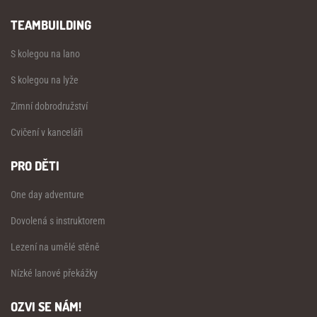
TEAMBUILDING
S kolegou na lano
S kolegou na lyže
Zimní dobrodružství
Cvičení v kanceláři
PRO DĚTI
One day adventure
Dovolená s instruktorem
Lezení na umělé stěně
Nízké lanové překážky
OZVI SE NÁM!